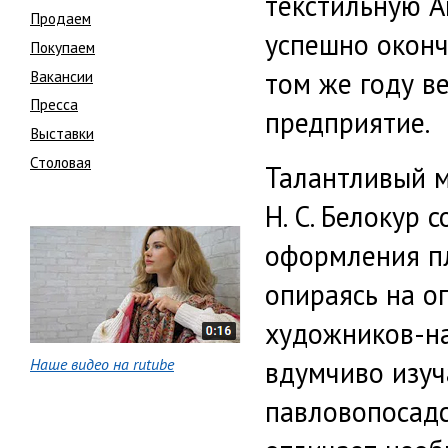
текстильную А
Продаем
успешно оконч
Покупаем
том же году в
Вакансии
Пресса
предприятие.
Выставки
Столовая
Талантливый 
Н. С. Белокур 
оформления пл
опираясь на о
художников-на
вдумчиво изуч
Наше видео на rutube
павловопосадс