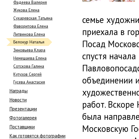
Фадеева Валерия
Жукова Елена
семье художни
Сухаревская Татьяна
Фаворитова Елена
приехала в го
Литвинова Елена
Посад Московс
Белокур Наталья
Зиновьева Клара
спустя начала
Немешаева Елена
Павловопосад
Сотскова Галина
Кутузов Сергей
объединении 
Гусева Анастасия
художественн
Награды
Новости
работ. Вскоре
Презентации
была направле
Фотогалерея
Московскую Г
Поставщики
Как готовятся фотографии