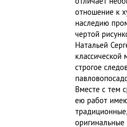
отличает нео
отношение к 
наследию пром
чертой рисунк
Натальей Серг
классической 
строгое следо
павловопосадс
Вместе с тем 
ею работ имею
традиционные,
оригинальные 