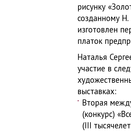
рисунку «Золо
созданному Н. 
изготовлен п
платок предпр
Наталья Серге
участие в сле
художественн
выставках:
Вторая межд
(конкурс) «В
(III тысячелет