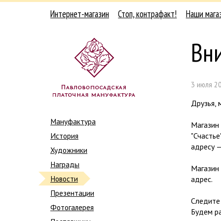
Интернет-магазин
Стоп, контрафакт!
Наши мага
Вн
3 июля 20
Друзья,
Мануфактура
Магазин
История
"Счастье
адресу 
Художники
Награды
Магазин
Новости
адрес.
Презентации
Следите
Фотогалерея
Будем ра