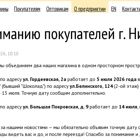
зины
Покупателям
Оптовикам
О предприятии
EN
Контакт
иманию покупателей г. 
26, 10:10
 мы объединяем два наших магазина в одном просторном простр
 по адресу
ул. Гордеевская, 2а
работает до
5 июля 2026 года
в
" (бывший "Шоколад") по адресу
ул.Белинского, 124
(2-ой этаж)
— 15 июля. Точную дату сообщим дополнительно.
 по адресу
ул. Большая Покровская, д. 9
работает до
14 июля
,
 за нашими новостями — мы обязательно объявим точную дату 
ды видеть вас и до, и после переезда! Спасибо за понимание и