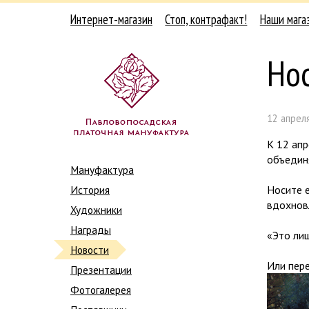
Интернет-магазин
Стоп, контрафакт!
Наши мага
Нос
12 апреля
К 12 ап
объедин
Мануфактура
История
Носите е
вдохнов
Художники
Награды
«Это лиш
Новости
Или пер
Презентации
Фотогалерея