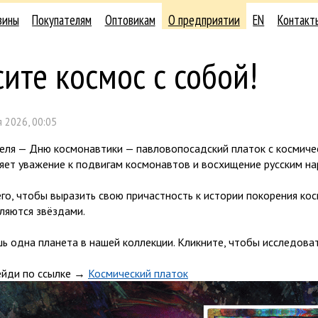
зины
Покупателям
Оптовикам
О предприятии
EN
Контакт
ите космос с собой!
 2026, 00:05
реля — Дню космонавтики — павловопосадский платок с космиче
яет уважение к подвигам космонавтов и восхищение русским н
го, чтобы выразить свою причастность к истории покорения ко
ляются звёздами.
ь одна планета в нашей коллекции. Кликните, чтобы исследоват
ейди по ссылке →
Космический платок