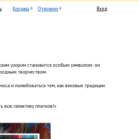
ы
Корзина
Отложено
Вход
0
0
ским узором становится особым символом: он
ародным творчеством.
смоса и полюбоваться тем, как вековые традиции
ь всю галактику платков!»