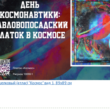
елковый (атлас) "Космос" вид 1, 89x89 см