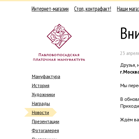
Интернет-магазин
Стоп, контрафакт!
Наши мага
Вни
23 апреля
Друзья, 
г.Москва
Мануфактура
История
Мы перее
Художники
В обновл
Награды
Приходи
Новости
Ждём ва
Презентации
Фотогалерея