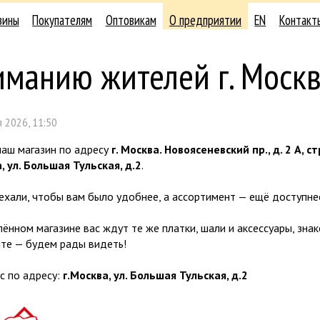
зины
Покупателям
Оптовикам
О предприятии
EN
Контакт
манию жителей г. Москв
 2026, 11:50
наш магазин по адресу
г. Москва. Новоясеневский пр., д. 2 А, ст
, ул. Большая Тульская, д.2
.
хали, чтобы вам было удобнее, а ассортимент — ещё доступне
ённом магазине вас ждут те же платки, шали и аксессуары, зна
те — будем рады видеть!
с по адресу:
г.Москва, ул. Большая Тульская, д.2