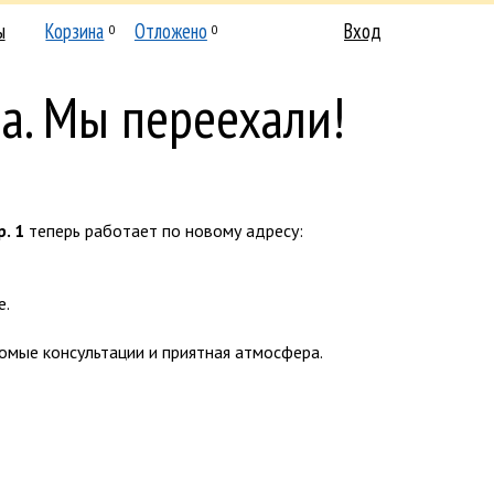
ы
Корзина
Отложено
Вход
0
0
а. Мы переехали!
р. 1
теперь работает по новому адресу:
е.
комые консультации и приятная атмосфера.