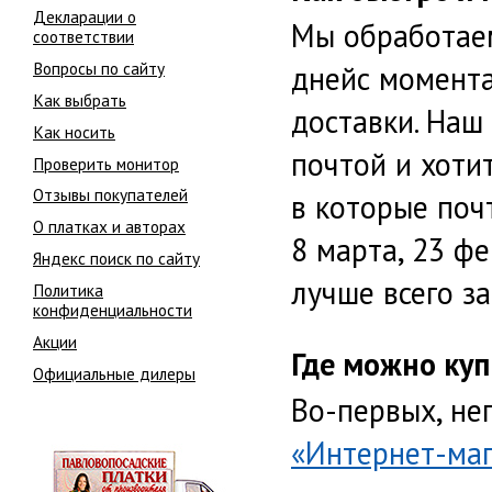
Декларации о
Мы обработаем
соответствии
Вопросы по сайту
днейс момента 
Как выбрать
доставки. Наш
Как носить
почтой и хоти
Проверить монитор
Отзывы покупателей
в которые поч
О платках и авторах
8 марта, 23 фе
Яндекс поиск по сайту
лучше всего за
Политика
конфиденциальности
Акции
Где можно куп
Официальные дилеры
Во-первых, не
«Интернет-маг