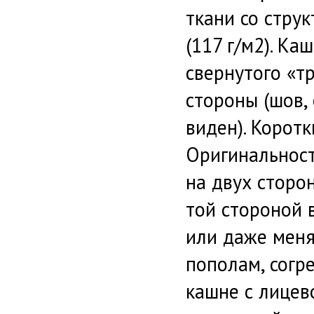
ткани со струк
(117 г/м2). Ка
свернутого «т
стороны (шов, 
виден). Корот
Оригинальност
на двух сторо
той стороной 
или даже меня
пополам, согр
кашне с лицев