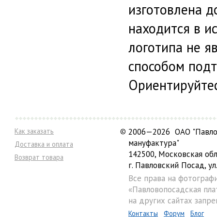
изготовлена д
находится в и
логотипа не я
способом подт
Ориентируйтес
Как заказать
©
2006—2026 ОАО "Павло
мануфактура"
Доставка и оплата
142500, Московская обл
Возврат товара
г. Павловский Посад, ул.
Все права на фотограф
«Павловопосадская пла
на других сайтах запре
Контакты
Форум
Блог