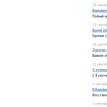
24 сентя
Внимание
Полный а
23 сентя
Время об
Горячие с
16 сентя
Дорогие 
Важное о
11 сентя
О купона
С 9 сент
3 сентябр
Юбилейны
Восстано
2 сентябр