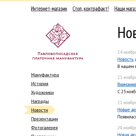
Интернет-магазин
Стоп, контрафакт!
Наши мага
Но
24 ноября
Новость 
В нашем 
Мануфактура
21 ноября
История
Вниманию
С 25 ноя
Художники
Награды
21 ноября
Новые ак
Новости
Появилас
Презентации
Фотогалерея
20 ноября
Новая ак