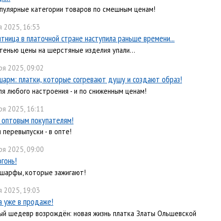
пулярные категории товаров по смешным ценам!
 2025, 16:53
ятница в платочной стране наступила раньше времени...
 тенью цены на шерстяные изделия упали...
ря 2025, 09:02
шарм: платки, которые согревают душу и создают образ!
ля любого настроения - и по сниженным ценам!
ря 2025, 16:11
 оптовым покупателям!
 перевыпуски - в опте!
ря 2025, 09:00
огонь!
 шарфы, которые зажигают!
 2025, 19:03
 уже в продаже!
ый шедевр возрождён: новая жизнь платка Златы Ольшевской