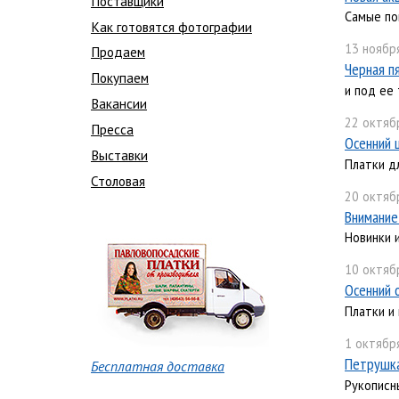
Поставщики
Самые по
Как готовятся фотографии
13 ноября
Продаем
Черная п
Покупаем
и под ее
Вакансии
22 октяб
Пресса
Осенний 
Выставки
Платки д
Столовая
20 октяб
Внимание
Новинки и
10 октяб
Осенний 
Платки и
1 октября
Петрушка
Бесплатная доставка
Рукописн