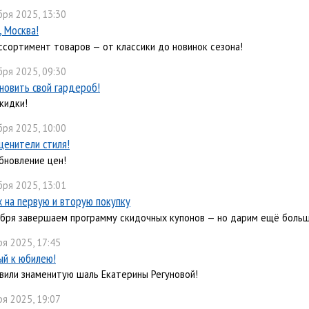
бря 2025, 13:30
, Москва!
ссортимент товаров — от классики до новинок сезона!
бря 2025, 09:30
новить свой гардероб!
кидки!
бря 2025, 10:00
ценители стиля!
бновление цен!
бря 2025, 13:01
х на первую и вторую покупку
ября завершаем программу скидочных купонов — но дарим ещё боль
я 2025, 17:45
й к юбилею!
вили знаменитую шаль Екатерины Регуновой!
я 2025, 19:07