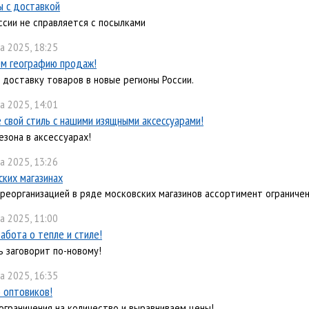
 с доставкой
ссии не справляется с посылками
а 2025, 18:25
м географию продаж!
 доставку товаров в новые регионы России.
а 2025, 14:01
 свой стиль с нашими изящными аксессуарами!
езона в аксессуарах!
а 2025, 13:26
ских магазинах
с реорганизацией в ряде московских магазинов ассортимент ограничен
а 2025, 11:00
абота о тепле и стиле!
ь заговорит по-новому!
а 2025, 16:35
 оптовиков!
ограничения на количество и выравниваем цены!