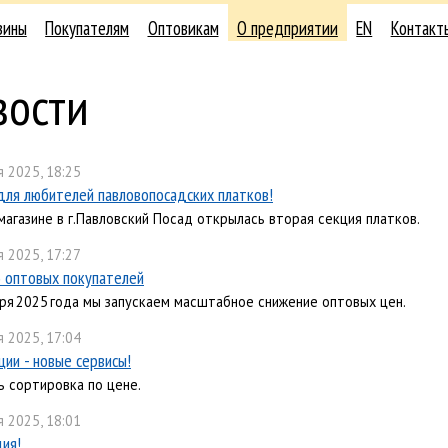
зины
Покупателям
Оптовикам
О предприятии
EN
Контакт
вости
 2025, 18:25
для любителей павловопосадских платков!
магазине в г.Павловский Посад открылась вторая секция платков.
 2025, 17:27
 оптовых покупателей
бря 2025 года мы запускаем масштабное снижение оптовых цен.
 2025, 17:04
ции - новые сервисы!
ь сортировка по цене.
 2025, 18:01
ция!