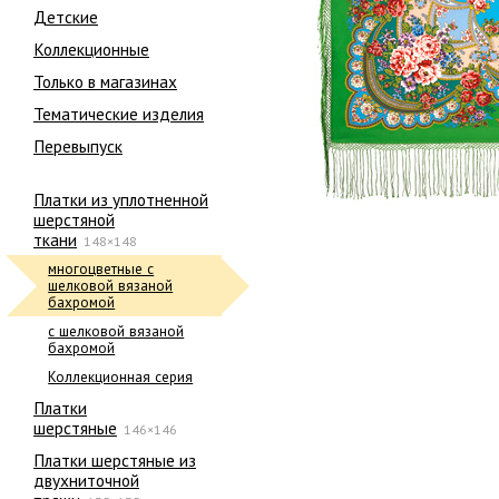
Детские
Коллекционные
Только в магазинах
Тематические изделия
Перевыпуск
Платки из уплотненной
шерстяной
ткани
148×148
многоцветные с
шелковой вязаной
бахромой
с шелковой вязаной
бахромой
Коллекционная серия
Платки
шерстяные
146×146
Платки шерстяные из
двухниточной