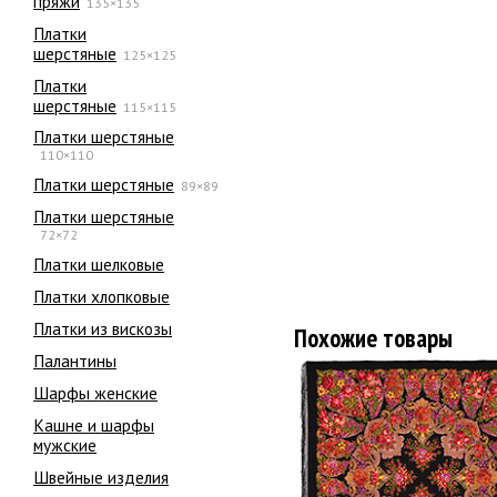
пряжи
135×135
Платки
шерстяные
125×125
Платки
шерстяные
115×115
Платки шерстяные
110×110
Платки шерстяные
89×89
Платки шерстяные
72×72
Платки шелковые
Платки хлопковые
Платки из вискозы
Похожие товары
Палантины
Шарфы женские
Кашне и шарфы
мужские
Швейные изделия