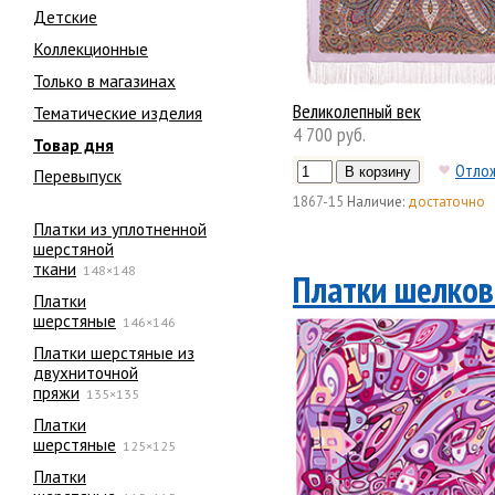
Детские
Коллекционные
Только в магазинах
Великолепный век
Тематические изделия
4 700 руб.
Товар дня
Отло
Перевыпуск
1867-15
Наличие:
достаточно
Платки из уплотненной
шерстяной
ткани
148×148
Платки шелков
Платки
шерстяные
146×146
Платки шерстяные из
двухниточной
пряжи
135×135
Платки
шерстяные
125×125
Платки