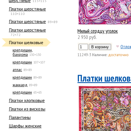
шерстяные
115×115
Платки шерстяные
110×110
Платки шерстяные
89×89
Платки шерстяные
Милый сердцу уголок
72×72
2 950 руб.
Платки шелковые
Отло
крепдешин,
бахрома
11249-3
Наличие:
достаточно
130×130
крепдешин
107×107
атлас
89×89
Платки шелков
крепдешин
89×89
жаккард
89×89
крепдешин
65×65
Платки хлопковые
Платки из вискозы
Палантины
Шарфы женские