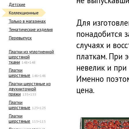
не выпускавши
Детские
Коллекционные
Для изготовле
Только в магазинах
Тематические изделия
понадобится з
Перевыпуск
случаях и вос
Платки из уплотненной
платкам. При 
шерстяной
ткани
148×148
невелик и при
Платки
шерстяные
146×146
Именно поэтом
Платки шерстяные из
цена.
двухниточной
пряжи
135×135
Платки
шерстяные
125×125
Платки
шерстяные
115×115