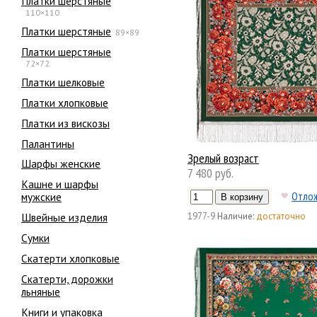
Платки шерстяные
110×110
Платки шерстяные
89×89
Платки шерстяные
72×72
Платки шелковые
Платки хлопковые
Платки из вискозы
Палантины
Зрелый возраст
Шарфы женские
7 480 руб.
Кашне и шарфы
Отло
мужские
Швейные изделия
1977-9
Наличие:
достаточно
Сумки
Скатерти хлопковые
Скатерти, дорожки
льняные
Книги и упаковка