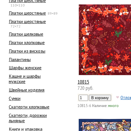
Платки шерстяные
110×110
Платки шерстяные
89×89
Платки шерстяные
72×72
Платки шелковые
Платки хлопковые
Платки из вискозы
Палантины
Шарфы женские
Кашне и шарфы
10815
мужские
720 руб.
Швейные изделия
Отло
Сумки
10815-6
Наличие:
много
Скатерти хлопковые
Скатерти, дорожки
льняные
Книги и упаковка