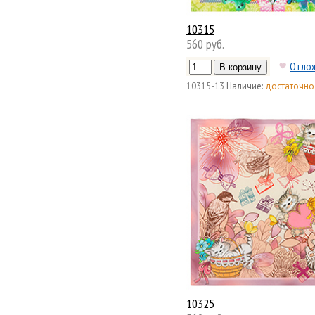
10315
560 руб.
Отло
10315-13
Наличие:
достаточно
10325