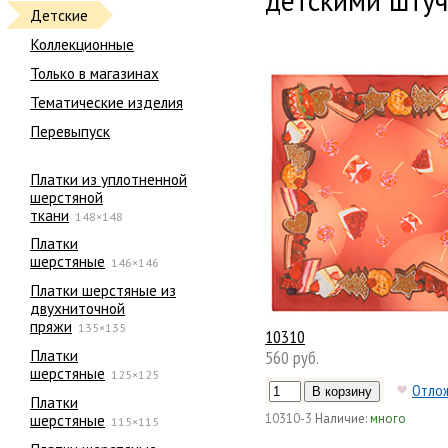
детскими штуч
Детские
Коллекционные
Только в магазинах
Тематические изделия
Перевыпуск
Платки из уплотненной
шерстяной
ткани
148×148
Платки
шерстяные
146×146
Платки шерстяные из
двухниточной
пряжи
135×135
10310
Платки
560 руб.
шерстяные
125×125
Отло
Платки
шерстяные
10310-3
Наличие:
много
115×115