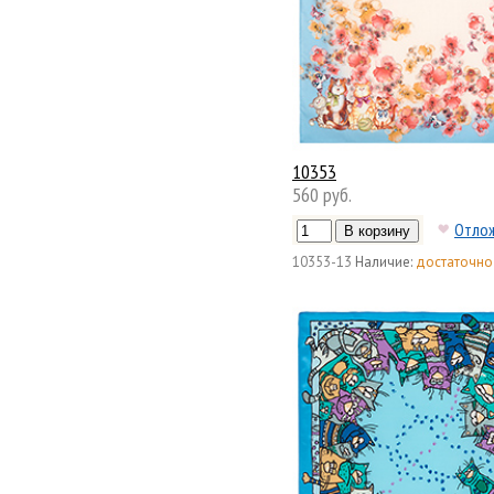
10353
560 руб.
Отло
10353-13
Наличие:
достаточно