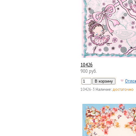
10426
900 руб.
Отло
10426-3
Наличие:
достаточно