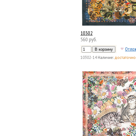
10302
560 руб.
Отло
10302-14
Наличие:
достаточно