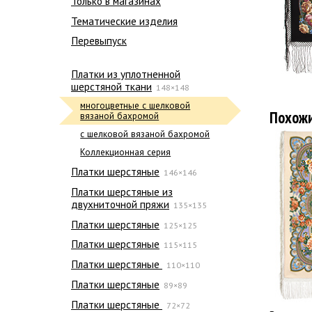
Только в магазинах
Тематические изделия
Перевыпуск
Платки из уплотненной
шерстяной ткани
148×148
многоцветные с шелковой
Похож
вязаной бахромой
с шелковой вязаной бахромой
Коллекционная серия
Платки шерстяные
146×146
Платки шерстяные из
двухниточной пряжи
135×135
Платки шерстяные
125×125
Платки шерстяные
115×115
Платки шерстяные
110×110
Платки шерстяные
89×89
Платки шерстяные
72×72