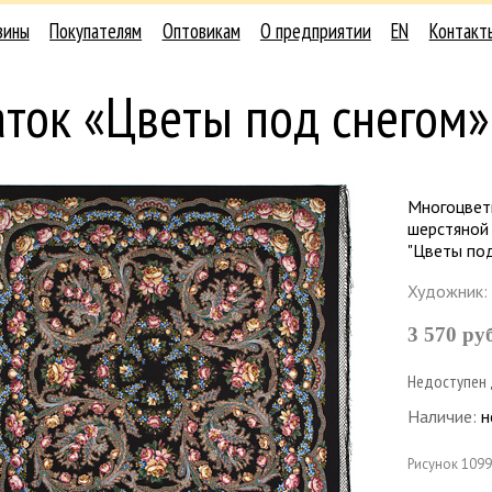
зины
Покупателям
Оптовикам
О предприятии
EN
Контакт
ток «Цветы под снегом»
Многоцвет
шерстяной
"Цветы под
Художник:
3 570 ру
Недоступен 
Наличие:
н
Рисунок
1099