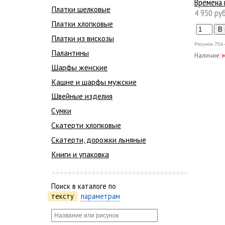
Времена 
Платки шелковые
4 950 руб
Платки хлопковые
Платки из вискозы
Рисунок
706
Палантины
Наличие:
Шарфы женские
Кашне и шарфы мужские
Швейные изделия
Сумки
Скатерти хлопковые
Скатерти, дорожки льняные
Книги и упаковка
Поиск в каталоге по
тексту
параметрам