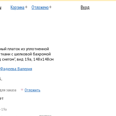
ы
Корзина
Отложено
Вход
0
0
ный платок из уплотненной
 ткани с шелковой бахромой
 снегом", вид 19a, 148х148см
Фадеева Валерия
б.
для заказа
Отложить
ет
-19a