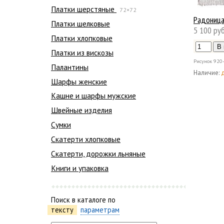
Платки шерстяные
72×72
Радониц
Платки шелковые
5 100 руб
Платки хлопковые
Платки из вискозы
Рисунок
920
Палантины
Наличие:
Шарфы женские
Кашне и шарфы мужские
Швейные изделия
Сумки
Скатерти хлопковые
Скатерти, дорожки льняные
Книги и упаковка
Поиск в каталоге по
тексту
параметрам