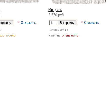
а
Миндаль
.
3 570 руб.
Отложить
Отложить
-7
Рисунок
1369-18
достаточно
Наличие:
очень мало