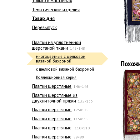
Только в магазинах
Тематические изделия
Товар дня
Перевыпуск
Платки из уплотненной
шерстяной ткани
148×148
многоцветные с шелковой
вязаной бахромой
Похож
с шелковой вязаной бахромой
Коллекционная серия
Платки шерстяные
146×146
Платки шерстяные из
двухниточной пряжи
135×135
Платки шерстяные
125×125
Платки шерстяные
115×115
Платки шерстяные
110×110
Платки шерстяные
89×89