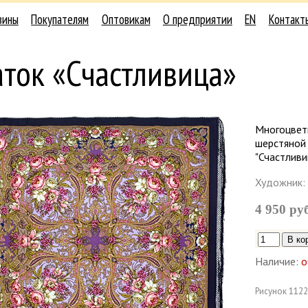
зины
Покупателям
Оптовикам
О предприятии
EN
Контакт
ток «Счастливица»
Многоцвет
шерстяной
"Счастливи
Художник:
4 950 ру
Наличие:
о
Рисунок
1122