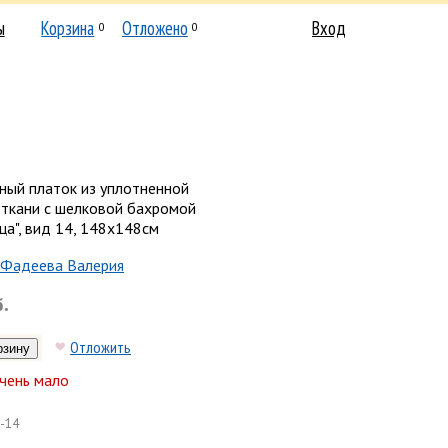
ы
Корзина
Отложено
Вход
0
0
ный платок из уплотненной
 ткани с шелковой бахромой
ца", вид 14, 148х148см
Фадеева Валерия
б.
Отложить
чень мало
-14