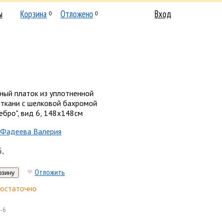
ы
Корзина
Отложено
Вход
0
0
ный платок из уплотненной
 ткани с шелковой бахромой
ебро", вид 6, 148х148см
Фадеева Валерия
б.
Отложить
остаточно
-6