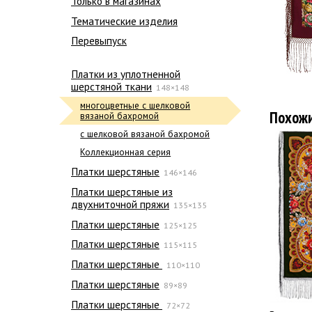
Только в магазинах
Тематические изделия
Перевыпуск
Платки из уплотненной
шерстяной ткани
148×148
многоцветные с шелковой
Похож
вязаной бахромой
с шелковой вязаной бахромой
Коллекционная серия
Платки шерстяные
146×146
Платки шерстяные из
двухниточной пряжи
135×135
Платки шерстяные
125×125
Платки шерстяные
115×115
Платки шерстяные
110×110
Платки шерстяные
89×89
Платки шерстяные
72×72