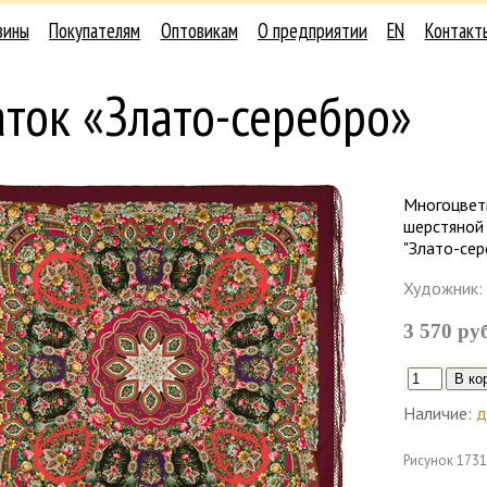
зины
Покупателям
Оптовикам
О предприятии
EN
Контакт
ток «Злато-серебро»
Многоцвет
шерстяной
"Злато-сер
Художник:
3 570 ру
Наличие:
д
Рисунок
1731