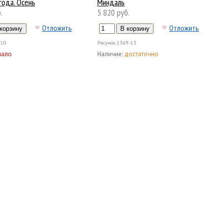
года. Осень
Миндаль
.
5 820 руб.
Отложить
Отложить
-10
Рисунок
1369-13
мало
Наличие:
достаточно