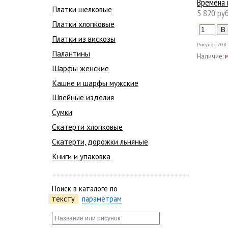
Времена 
Платки шелковые
5 820 руб
Платки хлопковые
Платки из вискозы
Рисунок
708
Палантины
Наличие:
Шарфы женские
Кашне и шарфы мужские
Швейные изделия
Сумки
Скатерти хлопковые
Скатерти, дорожки льняные
Книги и упаковка
Поиск в каталоге по
тексту
параметрам