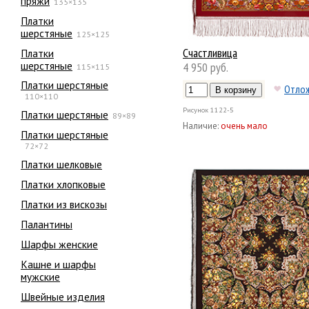
пряжи
135×135
Платки
шерстяные
125×125
Счастливица
Платки
шерстяные
4 950 руб.
115×115
Платки шерстяные
Отло
110×110
Рисунок
1122-5
Платки шерстяные
89×89
Наличие:
очень мало
Платки шерстяные
72×72
Платки шелковые
Платки хлопковые
Платки из вискозы
Палантины
Шарфы женские
Кашне и шарфы
мужские
Швейные изделия