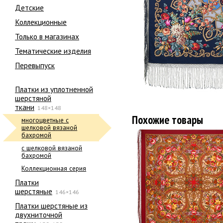
Детские
Коллекционные
Только в магазинах
Тематические изделия
Перевыпуск
Платки из уплотненной
шерстяной
ткани
148×148
Похожие товары
многоцветные с
шелковой вязаной
бахромой
с шелковой вязаной
бахромой
Коллекционная серия
Платки
шерстяные
146×146
Платки шерстяные из
двухниточной