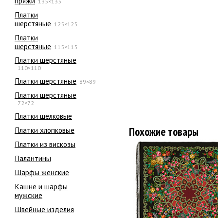
пряжи
135×135
Платки
шерстяные
125×125
Платки
шерстяные
115×115
Платки шерстяные
110×110
Платки шерстяные
89×89
Платки шерстяные
72×72
Платки шелковые
Похожие товары
Платки хлопковые
Платки из вискозы
Палантины
Шарфы женские
Кашне и шарфы
мужские
Швейные изделия