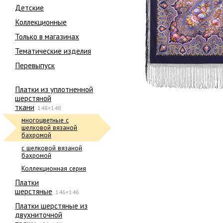
Детские
Коллекционные
Только в магазинах
Тематические изделия
Перевыпуск
Платки из уплотненной
шерстяной
ткани
148×148
многоцветные с
шелковой вязаной
бахромой
с шелковой вязаной
бахромой
Коллекционная серия
Платки
шерстяные
146×146
Платки шерстяные из
двухниточной