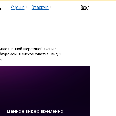
ы
Корзина
Отложено
Вход
0
0
уплотненной шерстяной ткани с
ахромой "Женское счастье", вид 1,
м