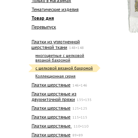
Только в магазинах
Тематические изделия
Товар дня
Перевыпуск
Платки из уплотненной
шерстяной ткани
148×148
многоцветные с шелковой
вязаной бахромой
с шелковой вязаной бахромой
Коллекционная серия
Платки шерстяные
146×146
Платки шерстяные из
двухниточной пряжи
135×135
Платки шерстяные
125×125
Платки шерстяные
115×115
Платки шерстяные
110×110
Платки шерстяные
89×89