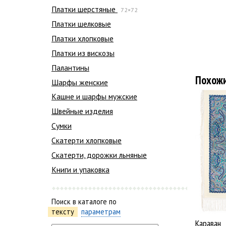
Платки шерстяные
72×72
Платки шелковые
Платки хлопковые
Платки из вискозы
Палантины
Похож
Шарфы женские
Кашне и шарфы мужские
Швейные изделия
Сумки
Скатерти хлопковые
Скатерти, дорожки льняные
Книги и упаковка
Поиск в каталоге по
тексту
параметрам
Караван