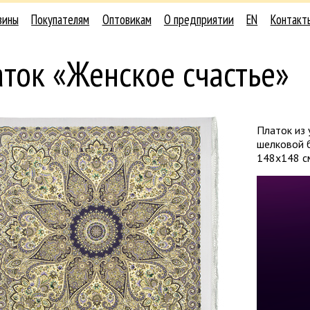
зины
Покупателям
Оптовикам
О предприятии
EN
Контакт
ток «Женское счастье»
Платок из 
шелковой б
148х148 с