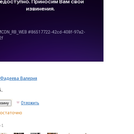
Фадеева Валерия
б.
Отложить
остаточно
-1