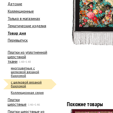
Детские
Коллекционные
Только в магазинах
Тематические изделия
Товар дня
Перевыпуск
Платки из уплотненной
шерстяной
ткани
148×148
многоцветные с
шелковой вязаной
бахромой
с шелковой вязаной
бахромой
Коллекционная серия
Платки
Похожие товары
шерстяные
146×146
Платки шерстяные из