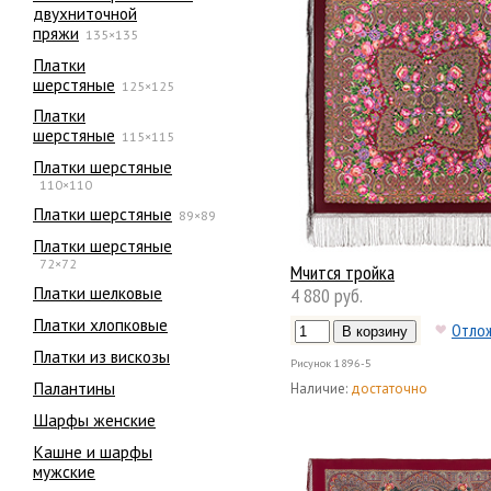
двухниточной
пряжи
135×135
Платки
шерстяные
125×125
Платки
шерстяные
115×115
Платки шерстяные
110×110
Платки шерстяные
89×89
Платки шерстяные
72×72
Мчится тройка
Платки шелковые
4 880 руб.
Платки хлопковые
Отло
Платки из вискозы
Рисунок
1896-5
Палантины
Наличие:
достаточно
Шарфы женские
Кашне и шарфы
мужские