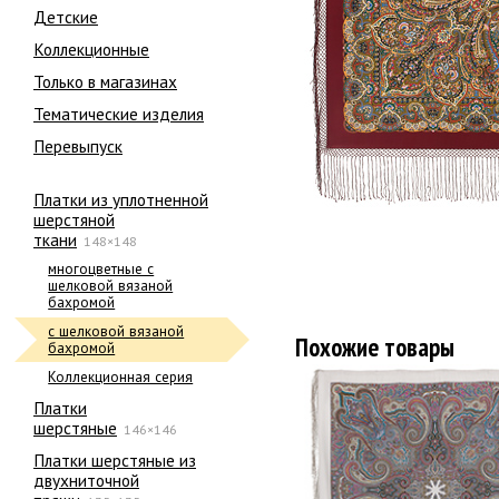
Детские
Коллекционные
Только в магазинах
Тематические изделия
Перевыпуск
Платки из уплотненной
шерстяной
ткани
148×148
многоцветные с
шелковой вязаной
бахромой
с шелковой вязаной
Похожие товары
бахромой
Коллекционная серия
Платки
шерстяные
146×146
Платки шерстяные из
двухниточной