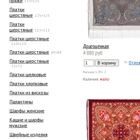
пряжи
135×135
Платки
шерстяные
125×125
Платки
шерстяные
115×115
Платки шерстяные
110×110
Драгоценная
Платки шерстяные
4 880 руб.
89×89
Платки шерстяные
Отло
72×72
Рисунок
1292-2
Платки шелковые
Наличие:
мало
Платки хлопковые
Платки из вискозы
Палантины
Шарфы женские
Кашне и шарфы
мужские
Швейные изделия