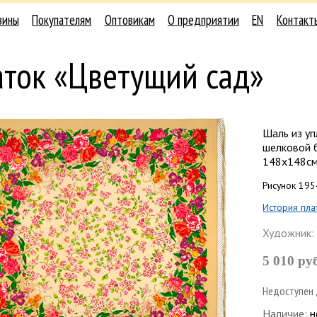
зины
Покупателям
Оптовикам
О предприятии
EN
Контакт
аток «Цветущий сад»
Шаль из уп
шелковой 
148х148с
Рисунок 195
История пла
Художник:
5 010 ру
Недоступен 
Наличие:
н