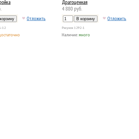
ройка
Драгоценная
.
4 880 руб.
Отложить
Отложить
6-12
Рисунок
1292-1
достаточно
Наличие:
много