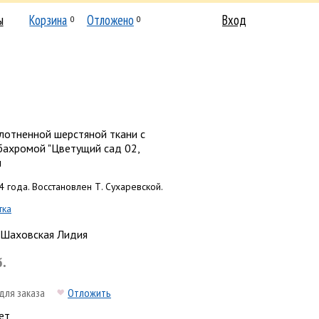
ы
Корзина
Отложено
Вход
0
0
лотненной шерстяной ткани с
бахромой "Цветущий сад 02,
м
4 года. Восстановлен Т. Сухаревской.
тка
Шаховская Лидия
б.
для заказа
Отложить
ет