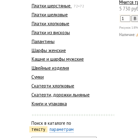
Мчится т
Платки шерстяные
72×72
5 730 руб
Платки шелковые
Платки хлопковые
Рисунок
189
Платки из вискозы
Наличие:
Палантины
Шарфы женские
Кашне и шарфы мужские
Швейные изделия
Сумки
Скатерти хлопковые
Скатерти, дорожки льняные
Книги и упаковка
Поиск в каталоге по
тексту
параметрам