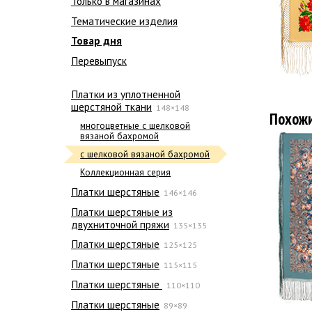
Только в магазинах
Тематические изделия
Товар дня
Перевыпуск
Платки из уплотненной
шерстяной ткани
148×148
Похож
многоцветные с шелковой
вязаной бахромой
с шелковой вязаной бахромой
Коллекционная серия
Платки шерстяные
146×146
Платки шерстяные из
двухниточной пряжи
135×135
Платки шерстяные
125×125
Платки шерстяные
115×115
Платки шерстяные
110×110
Платки шерстяные
89×89