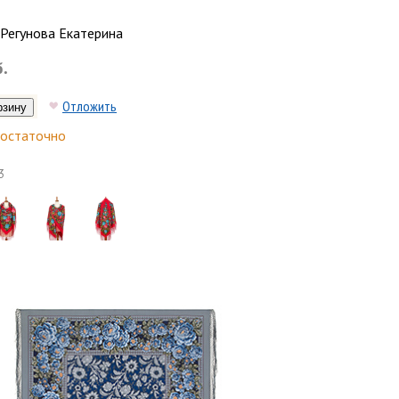
Регунова Екатерина
б.
Отложить
остаточно
3