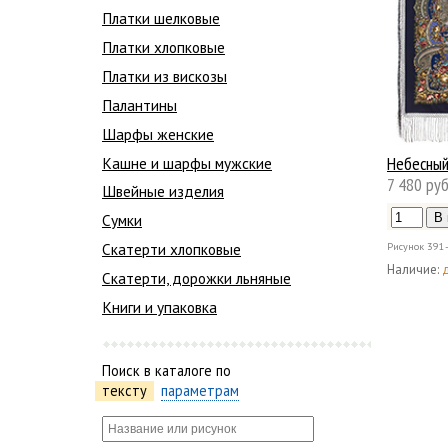
Платки шелковые
Платки хлопковые
Платки из вискозы
Палантины
Шарфы женские
Небесны
Кашне и шарфы мужские
7 480 руб
Швейные изделия
Сумки
Скатерти хлопковые
Рисунок
391
Наличие:
Скатерти, дорожки льняные
Книги и упаковка
Поиск в каталоге по
тексту
параметрам