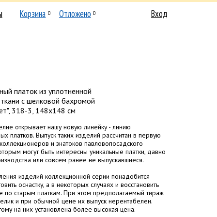
ы
Корзина
Отложено
Вход
0
0
ный платок из уплотненной
 ткани с шелковой бахромой
ет", 318-3, 148х148 см
лие открывает нашу новую линейку - линию
ых платков. Выпуск таких изделий рассчитан в первую
коллекционеров и знатоков павловопосадского
оторым могут быть интересны уникальные платки, давно
оизводства или совсем ранее не выпускавшиеся.
ления изделий коллекционной серии понадобится
овить оснастку, а в некоторых случаях и восстановить
 по старым платкам. При этом предполагаемый тираж
елик и при обычной цене их выпуск нерентабелен.
ому на них установлена более высокая цена.