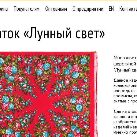
зины
Покупателям
Оптовикам
О предприятии
EN
Контакт
ток «Лунный свет»
Многоцвет
шерстяной
"Лунный св
Данное изде
коллекционн
очередь на 
промысла, к
снятые с пр
Для изготов
заново изгот
изображение
изделий нев
Именно поэт