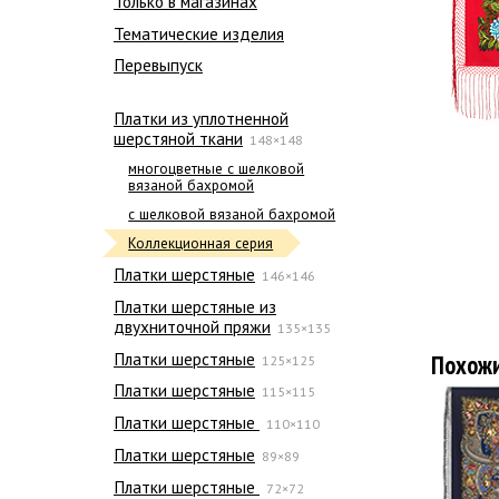
Только в магазинах
Тематические изделия
Перевыпуск
Платки из уплотненной
шерстяной ткани
148×148
многоцветные с шелковой
вязаной бахромой
с шелковой вязаной бахромой
Коллекционная серия
Платки шерстяные
146×146
Платки шерстяные из
двухниточной пряжи
135×135
Платки шерстяные
Похож
125×125
Платки шерстяные
115×115
Платки шерстяные
110×110
Платки шерстяные
89×89
Платки шерстяные
72×72