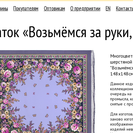
зины
Покупателям
Оптовикам
О предприятии
EN
Контакт
ток «Возьмёмся за руки,
Многоцвет
шерстяной
"Возьмёмся 
148х148с
Данное изде
коллекционн
очередь на 
промысла, к
снятые с пр
Для изготов
заново изгот
изображение
изделий нев