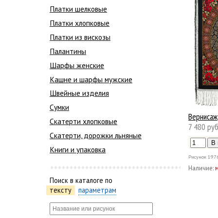
Платки шелковые
Платки хлопковые
Платки из вискозы
Палантины
Шарфы женские
Кашне и шарфы мужские
Швейные изделия
Сумки
Вернисаж
Скатерти хлопковые
7 480 руб
Скатерти, дорожки льняные
Книги и упаковка
Рисунок
197
Наличие:
Поиск в каталоге по
тексту
параметрам