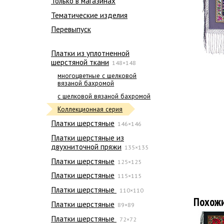
Только в магазинах
Тематические изделия
Перевыпуск
Платки из уплотненной
шерстяной ткани
148×148
многоцветные с шелковой
вязаной бахромой
с шелковой вязаной бахромой
Коллекционная серия
Платки шерстяные
146×146
Платки шерстяные из
двухниточной пряжи
135×135
Платки шерстяные
125×125
Платки шерстяные
115×115
Платки шерстяные
110×110
Похож
Платки шерстяные
89×89
Платки шерстяные
72×72