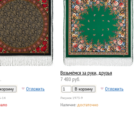
Возьмёмся за руки, друзья
.
7 480 руб.
Отложить
Отложить
6-14
Рисунок
1973-9
мало
Наличие:
достаточно