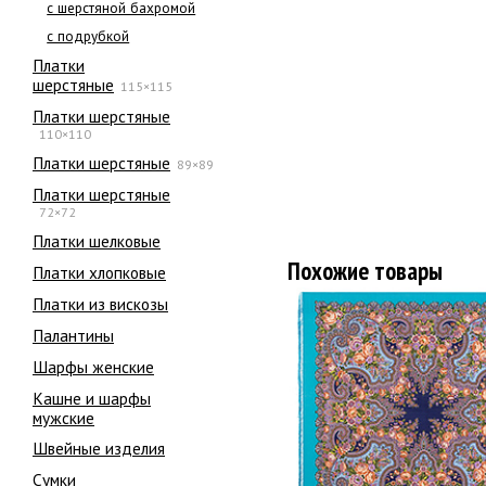
с шерстяной бахромой
с подрубкой
Платки
шерстяные
115×115
Платки шерстяные
110×110
Платки шерстяные
89×89
Платки шерстяные
72×72
Платки шелковые
Похожие товары
Платки хлопковые
Платки из вискозы
Палантины
Шарфы женские
Кашне и шарфы
мужские
Швейные изделия
Сумки