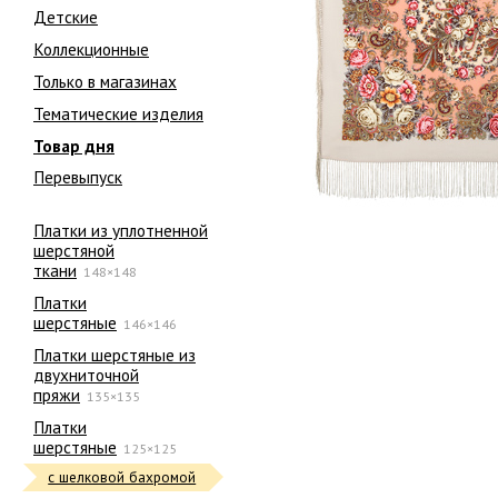
Детские
Коллекционные
Только в магазинах
Тематические изделия
Товар дня
Перевыпуск
Платки из уплотненной
шерстяной
ткани
148×148
Платки
шерстяные
146×146
Платки шерстяные из
двухниточной
пряжи
135×135
Платки
шерстяные
125×125
с шелковой бахромой