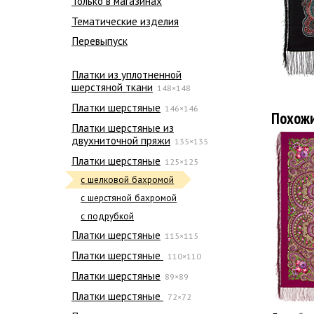
Только в магазинах
Тематические изделия
Перевыпуск
Платки из уплотненной
шерстяной ткани
148×148
Платки шерстяные
146×146
Похож
Платки шерстяные из
двухниточной пряжи
135×135
Платки шерстяные
125×125
с шелковой бахромой
с шерстяной бахромой
с подрубкой
Платки шерстяные
115×115
Платки шерстяные
110×110
Платки шерстяные
89×89
Платки шерстяные
72×72