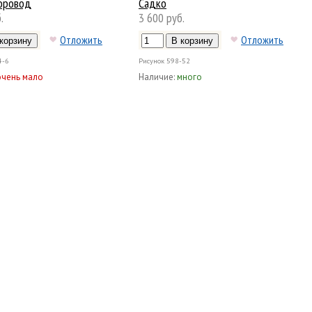
оровод
Садко
.
3 600 руб.
Отложить
Отложить
4-6
Рисунок
598-52
очень мало
Наличие:
много