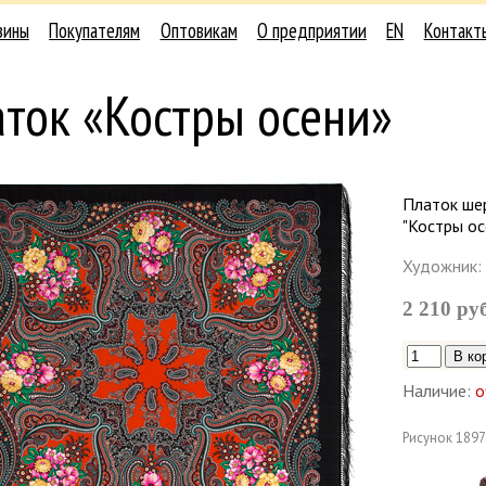
зины
Покупателям
Оптовикам
О предприятии
EN
Контакт
ток «Костры осени»
Платок ше
"Костры ос
Художник:
2 210 ру
Наличие:
о
Рисунок
1897