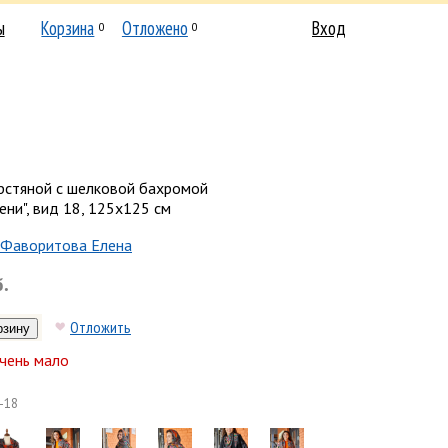
ы
Корзина
Отложено
Вход
0
0
рстяной с шелковой бахромой
ени", вид 18, 125х125 см
Фаворитова Елена
б.
Отложить
чень мало
-18