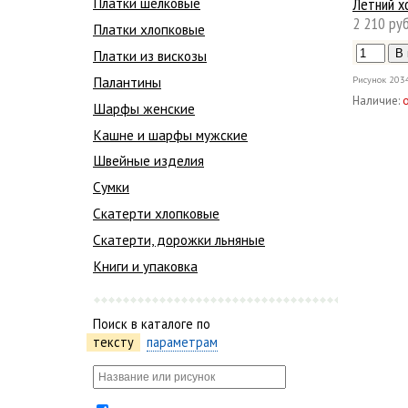
Летний х
Платки шелковые
2 210 руб
Платки хлопковые
Платки из вискозы
Палантины
Рисунок
203
Наличие:
Шарфы женские
Кашне и шарфы мужские
Швейные изделия
Сумки
Скатерти хлопковые
Скатерти, дорожки льняные
Книги и упаковка
Поиск в каталоге по
тексту
параметрам