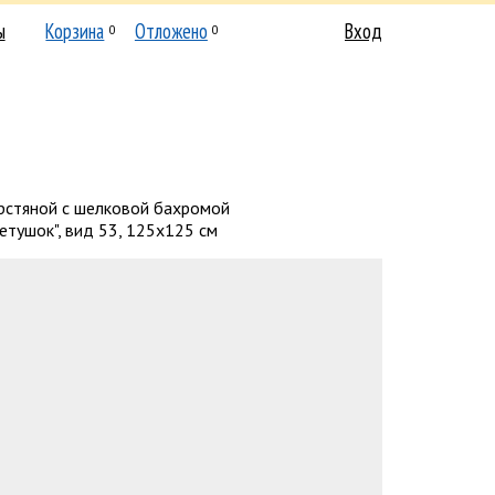
ы
Корзина
Отложено
Вход
0
0
рстяной с шелковой бахромой
етушок", вид 53, 125х125 см