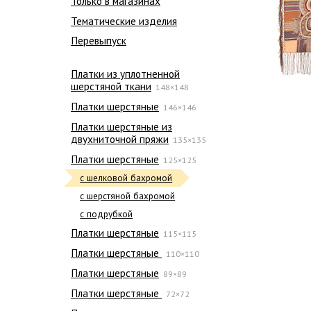
Только в магазинах
Тематические изделия
Перевыпуск
Платки из уплотненной
шерстяной ткани
148×148
Платки шерстяные
146×146
Платки шерстяные из
двухниточной пряжи
135×135
Платки шерстяные
125×125
с шелковой бахромой
с шерстяной бахромой
с подрубкой
Платки шерстяные
115×115
Платки шерстяные
110×110
Платки шерстяные
89×89
Платки шерстяные
72×72