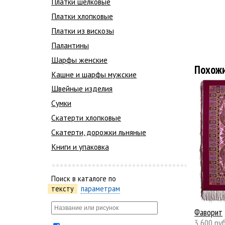
Платки шелковые
Платки хлопковые
Платки из вискозы
Палантины
Шарфы женские
Похож
Кашне и шарфы мужские
Швейные изделия
Сумки
Скатерти хлопковые
Скатерти, дорожки льняные
Книги и упаковка
Поиск в каталоге по
тексту
параметрам
Фаворит
3 600 руб