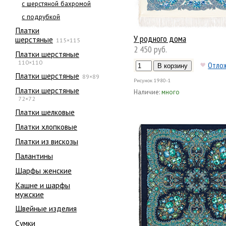
с шерстяной бахромой
с подрубкой
Платки
У родного дома
шерстяные
115×115
2 450 руб.
Платки шерстяные
110×110
Отло
Платки шерстяные
89×89
Рисунок
1980-1
Платки шерстяные
Наличие:
много
72×72
Платки шелковые
Платки хлопковые
Платки из вискозы
Палантины
Шарфы женские
Кашне и шарфы
мужские
Швейные изделия
Сумки