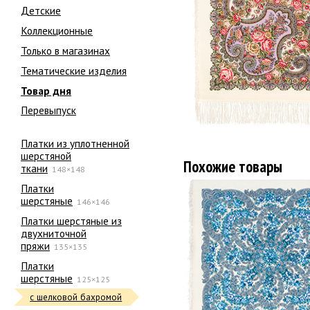
Детские
Коллекционные
Только в магазинах
Тематические изделия
Товар дня
Перевыпуск
Платки из уплотненной
шерстяной
Похожие товары
ткани
148×148
Платки
шерстяные
146×146
Платки шерстяные из
двухниточной
пряжи
135×135
Платки
шерстяные
125×125
с шелковой бахромой