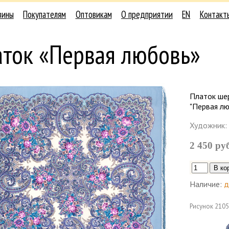
зины
Покупателям
Оптовикам
О предприятии
EN
Контакт
аток «Первая любовь»
Платок ше
"Первая лю
Художник:
2 450 ру
Наличие:
д
Рисунок
2105