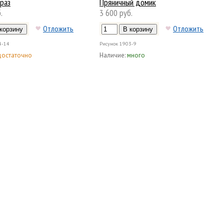
раз
Пряничный домик
.
3 600 руб.
Отложить
Отложить
4-14
Рисунок
1903-9
достаточно
Наличие:
много