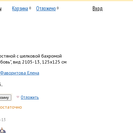
ы
Корзина
Отложено
Вход
0
0
рстяной с шелковой бахромой
бовь", вид 2105-13, 125х125 см
Фаворитова Елена
б.
Отложить
остаточно
-13