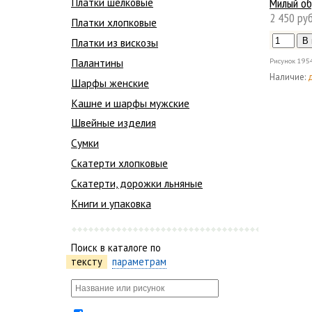
Милый об
Платки шелковые
2 450 руб
Платки хлопковые
Платки из вискозы
Палантины
Рисунок
195
Наличие:
Шарфы женские
Кашне и шарфы мужские
Швейные изделия
Сумки
Скатерти хлопковые
Скатерти, дорожки льняные
Книги и упаковка
Поиск в каталоге по
тексту
параметрам