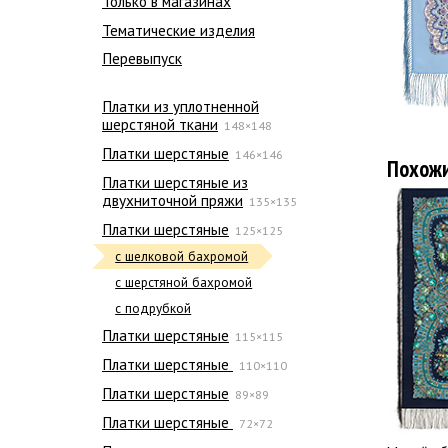
Только в магазинах
Тематические изделия
Перевыпуск
Платки из уплотненной
шерстяной ткани
148×148
Платки шерстяные
146×146
Похож
Платки шерстяные из
двухниточной пряжи
135×135
Платки шерстяные
125×125
с шелковой бахромой
с шерстяной бахромой
с подрубкой
Платки шерстяные
115×115
Платки шерстяные
110×110
Платки шерстяные
89×89
Платки шерстяные
72×72