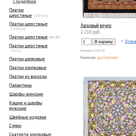
с подрубкой
Платки
шерстяные
115×115
Платки шерстяные
Ласковый вечер
110×110
2 210 руб.
Платки шерстяные
89×89
Отло
Платки шерстяные
72×72
Рисунок
1184-18
Наличие:
достаточно
Платки шелковые
Платки хлопковые
Платки из вискозы
Палантины
Шарфы женские
Кашне и шарфы
мужские
Швейные изделия
Сумки
Скатерти хлопковые