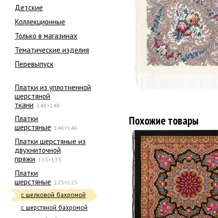
Детские
Коллекционные
Только в магазинах
Тематические изделия
Перевыпуск
Платки из уплотненной
шерстяной
ткани
148×148
Похожие товары
Платки
шерстяные
146×146
Платки шерстяные из
двухниточной
пряжи
135×135
Платки
шерстяные
125×125
с шелковой бахромой
с шерстяной бахромой