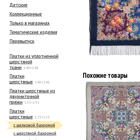
Детские
Коллекционные
Только в магазинах
Тематические изделия
Перевыпуск
Платки из уплотненной
шерстяной
ткани
148×148
Похожие товары
Платки
шерстяные
146×146
Платки шерстяные из
двухниточной
пряжи
135×135
Платки
шерстяные
125×125
с шелковой бахромой
с шерстяной бахромой