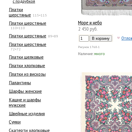
с подрубкой
Платки
шерстяные
115×115
Море и небо
Платки шерстяные
2 450 руб.
110×110
Платки шерстяные
89×89
Отло
Платки шерстяные
Рисунок
1768-1
72×72
Наличие:
много
Платки шелковые
Платки хлопковые
Платки из вискозы
Палантины
Шарфы женские
Кашне и шарфы
мужские
Швейные изделия
Сумки
Скатерти хлопковые