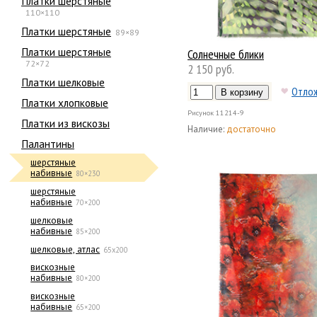
Платки шерстяные
110×110
Платки шерстяные
89×89
Платки шерстяные
Солнечные блики
72×72
2 150 руб.
Платки шелковые
Отло
Платки хлопковые
Рисунок
11214-9
Платки из вискозы
Наличие:
достаточно
Палантины
шерстяные
набивные
80×230
шерстяные
набивные
70×200
шелковые
набивные
85×200
шелковые, атлас
65х200
вискозные
набивные
80×200
вискозные
набивные
65×200