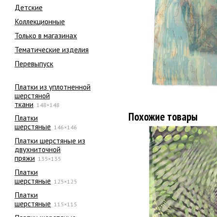
Детские
Коллекционные
Только в магазинах
Тематические изделия
Перевыпуск
Платки из уплотненной
шерстяной
ткани
148×148
Похожие товары
Платки
шерстяные
146×146
Платки шерстяные из
двухниточной
пряжи
135×135
Платки
шерстяные
125×125
Платки
шерстяные
115×115