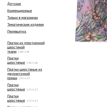
Детские
Коллекционные
Только в магазинах
Тематические изделия
Перевыпуск
Платки из уплотненной
шерстяной
ткани
148×148
Платки
шерстяные
146×146
Платки шерстяные из
двухниточной
пряжи
135×135
Платки
шерстяные
125×125
Платки
шерстяные
115×115