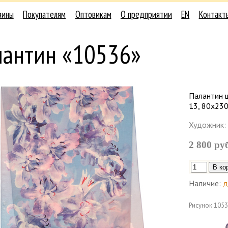
зины
Покупателям
Оптовикам
О предприятии
EN
Контакт
лантин «10536»
Палантин 
13, 80х230
Художник:
2 800 ру
Наличие:
д
Рисунок
1053