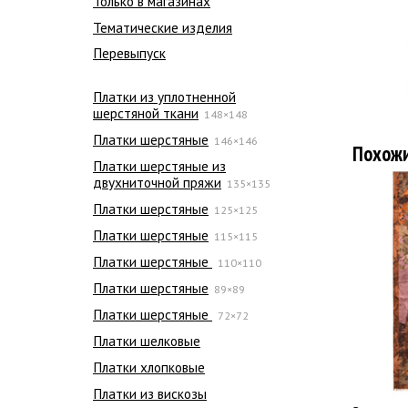
Только в магазинах
Тематические изделия
Перевыпуск
Платки из уплотненной
шерстяной ткани
148×148
Платки шерстяные
146×146
Похож
Платки шерстяные из
двухниточной пряжи
135×135
Платки шерстяные
125×125
Платки шерстяные
115×115
Платки шерстяные
110×110
Платки шерстяные
89×89
Платки шерстяные
72×72
Платки шелковые
Платки хлопковые
Платки из вискозы