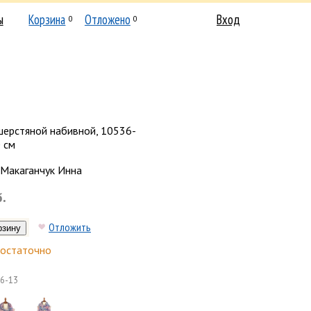
ы
Корзина
Отложено
Вход
0
0
шерстяной набивной, 10536-
 см
Макаганчук Инна
б.
Отложить
остаточно
6-13