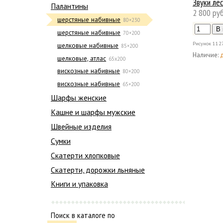
Звуки ле
Палантины
2 800 руб
шерстяные набивные
80×230
шерстяные набивные
70×200
Рисунок
112
шелковые набивные
85×200
Наличие:
шелковые, атлас
65х200
вискозные набивные
80×200
вискозные набивные
65×200
Шарфы женские
Кашне и шарфы мужские
Швейные изделия
Сумки
Скатерти хлопковые
Скатерти, дорожки льняные
Книги и упаковка
Поиск в каталоге по