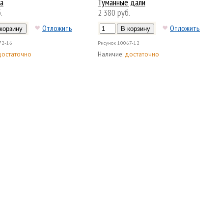
са
Туманные дали
.
2 380 руб.
Отложить
Отложить
72-16
Рисунок
10067-12
достаточно
Наличие:
достаточно