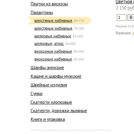
Цветной 
Платки из вискозы
2 150 руб
Палантины
шерстяные набивные
80×230
Рисунок
112
шерстяные набивные
70×200
Наличие:
шелковые набивные
85×200
шелковые, атлас
65х200
вискозные набивные
80×200
вискозные набивные
65×200
Шарфы женские
Кашне и шарфы мужские
Швейные изделия
Сумки
Скатерти хлопковые
Скатерти, дорожки льняные
Книги и упаковка