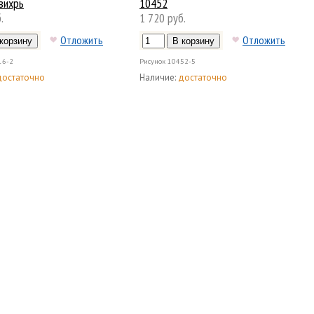
вихрь
10452
.
1 720 руб.
Отложить
Отложить
16-2
Рисунок
10452-5
достаточно
Наличие:
достаточно