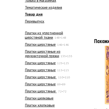
Только в магазинах
Тематические изделия
Товар дня
Перевыпуск
Платки из уплотненной
шерстяной ткани
148×148
Похож
Платки шерстяные
146×146
Платки шерстяные из
двухниточной пряжи
135×135
Платки шерстяные
125×125
Платки шерстяные
115×115
Платки шерстяные
110×110
Платки шерстяные
89×89
Платки шерстяные
72×72
Платки шелковые
Платки хлопковые