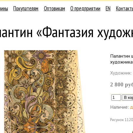
зины
Покупателям
Оптовикам
О предприятии
EN
Контакт
лантин «Фантазия худож
Палантин 
художника"
Художник:
2 800 ру
Наличие:
д
Рисунок
1120