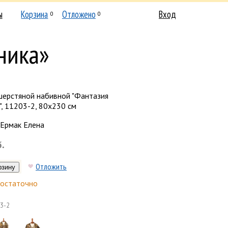
ы
Корзина
Отложено
Вход
0
0
ника»
шерстяной набивной "Фантазия
, 11203-2, 80х230 см
Ермак Елена
б.
Отложить
остаточно
3-2