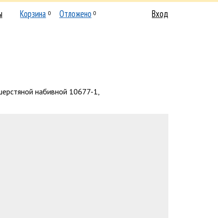
ы
Корзина
Отложено
Вход
0
0
шерстяной набивной 10677-1,