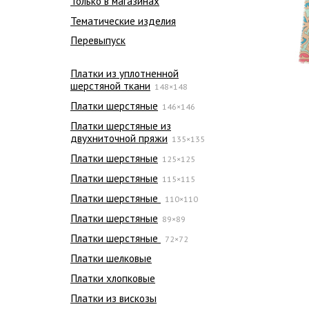
Только в магазинах
Тематические изделия
Перевыпуск
Платки из уплотненной
шерстяной ткани
148×148
Платки шерстяные
146×146
Платки шерстяные из
двухниточной пряжи
135×135
Платки шерстяные
125×125
Платки шерстяные
115×115
Платки шерстяные
110×110
Платки шерстяные
89×89
Платки шерстяные
72×72
Платки шелковые
Платки хлопковые
Платки из вискозы