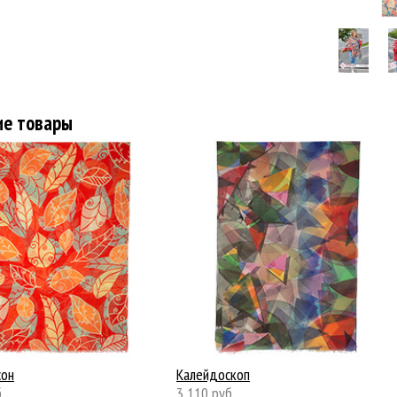
ие товары
сон
Калейдоскоп
.
3 110 руб.