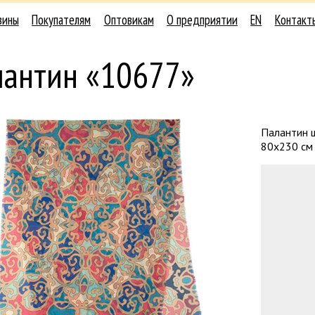
зины
Покупателям
Оптовикам
О предприятии
EN
Контакт
лантин «10677»
Палантин 
80х230 см