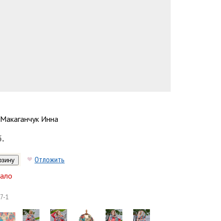
Макаганчук Инна
б.
Отложить
ало
7-1