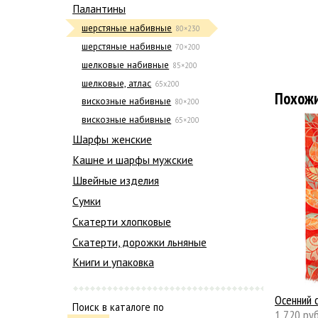
Палантины
шерстяные набивные
80×230
шерстяные набивные
70×200
шелковые набивные
85×200
шелковые, атлас
65х200
Похож
вискозные набивные
80×200
вискозные набивные
65×200
Шарфы женские
Кашне и шарфы мужские
Швейные изделия
Сумки
Скатерти хлопковые
Скатерти, дорожки льняные
Книги и упаковка
Осенний 
Поиск в каталоге по
1 720 руб