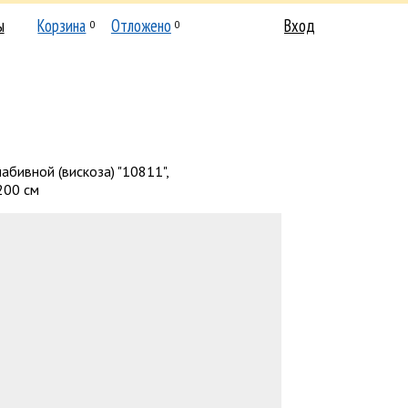
ы
Корзина
Отложено
Вход
0
0
абивной (вискоза) "10811",
200 см