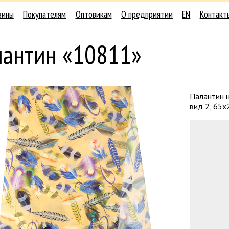
зины
Покупателям
Оптовикам
О предприятии
EN
Контакт
лантин «10811»
Палантин н
вид 2, 65х