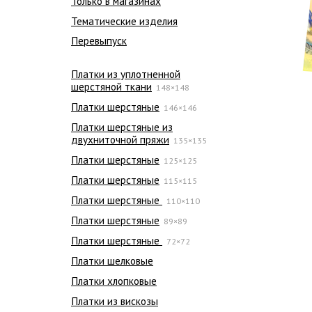
Только в магазинах
Тематические изделия
Перевыпуск
Платки из уплотненной
шерстяной ткани
148×148
Платки шерстяные
146×146
Платки шерстяные из
двухниточной пряжи
135×135
Платки шерстяные
125×125
Платки шерстяные
115×115
Платки шерстяные
110×110
Платки шерстяные
89×89
Платки шерстяные
72×72
Платки шелковые
Платки хлопковые
Платки из вискозы