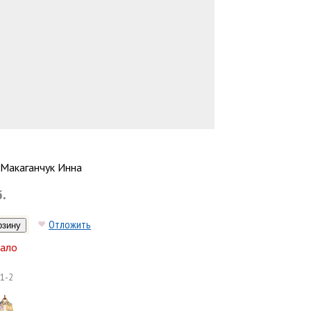
Макаганчук Инна
б.
Отложить
ало
1-2