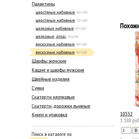
Палантины
шерстяные набивные
80×230
шерстяные набивные
70×200
Похож
шелковые набивные
85×200
шелковые, атлас
65х200
вискозные набивные
80×200
вискозные набивные
65×200
Шарфы женские
Кашне и шарфы мужские
Швейные изделия
Сумки
Скатерти хлопковые
Скатерти, дорожки льняные
10532
Книги и упаковка
1 180 руб
Поиск в каталоге по