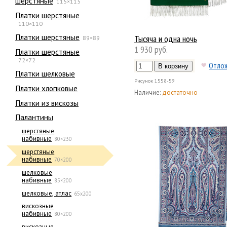
шерстяные
115×115
Платки шерстяные
110×110
Платки шерстяные
Тысяча и одна ночь
89×89
1 930 руб.
Платки шерстяные
72×72
Отло
Платки шелковые
Рисунок
1558-59
Платки хлопковые
Наличие:
достаточно
Платки из вискозы
Палантины
шерстяные
набивные
80×230
шерстяные
набивные
70×200
шелковые
набивные
85×200
шелковые, атлас
65х200
вискозные
набивные
80×200
вискозные