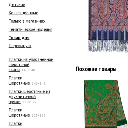
Детские
Коллекционные
Только в магазинах
Тематические изделия
Товар дня
Перевыпуск
Платки из уплотненной
шерстяной
Похожие товары
ткани
148×148
Платки
шерстяные
146×146
Платки шерстяные из
двухниточной
пряжи
135×135
Платки
шерстяные
125×125
Платки