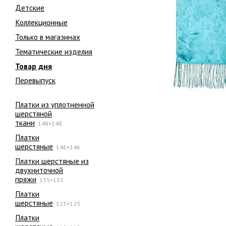
Детские
Коллекционные
Только в магазинах
Тематические изделия
Товар дня
Перевыпуск
Платки из уплотненной
шерстяной
ткани
148×148
Платки
шерстяные
146×146
Платки шерстяные из
двухниточной
пряжи
135×135
Платки
шерстяные
125×125
Платки