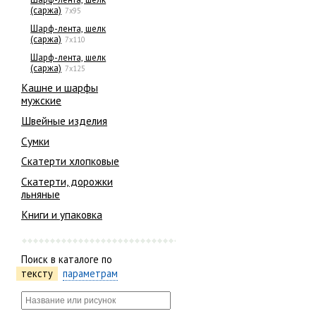
(саржа)
7x95
Шарф-лента, шелк
(саржа)
7х110
Шарф-лента, шелк
(саржа)
7х125
Кашне и шарфы
мужские
Швейные изделия
Сумки
Скатерти хлопковые
Скатерти, дорожки
льняные
Книги и упаковка
Поиск в каталоге по
тексту
параметрам