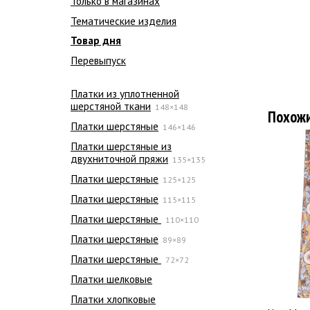
Только в магазинах
Тематические изделия
Товар дня
Перевыпуск
Платки из уплотненной
шерстяной ткани
148×148
Похож
Платки шерстяные
146×146
Платки шерстяные из
двухниточной пряжи
135×135
Платки шерстяные
125×125
Платки шерстяные
115×115
Платки шерстяные
110×110
Платки шерстяные
89×89
Платки шерстяные
72×72
Платки шелковые
Платки хлопковые