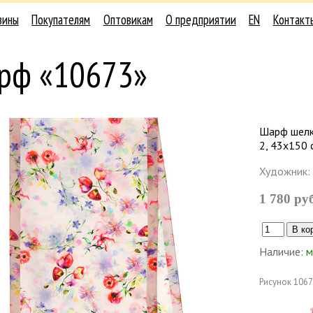
зины
Покупателям
Оптовикам
О предприятии
EN
Контакт
рф «10673»
Шарф шелк
2, 43х150 
Художник:
1 780 ру
Наличие:
м
Рисунок
1067