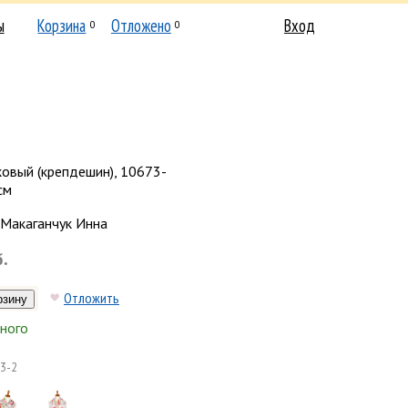
ы
Корзина
Отложено
Вход
0
0
овый (крепдешин), 10673-
см
Макаганчук Инна
б.
Отложить
ного
3-2