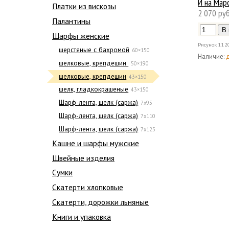
И на Мар
Платки из вискозы
2 070 руб
Палантины
Шарфы женские
Рисунок
112
шерстяные с бахромой
60×150
Наличие:
шелковые, крепдешин
50×190
шелковые, крепдешин
43×150
шелк, гладкокрашеные
43×150
Шарф-лента, шелк (саржа)
7x95
Шарф-лента, шелк (саржа)
7х110
Шарф-лента, шелк (саржа)
7х125
Кашне и шарфы мужские
Швейные изделия
Сумки
Скатерти хлопковые
Скатерти, дорожки льняные
Книги и упаковка