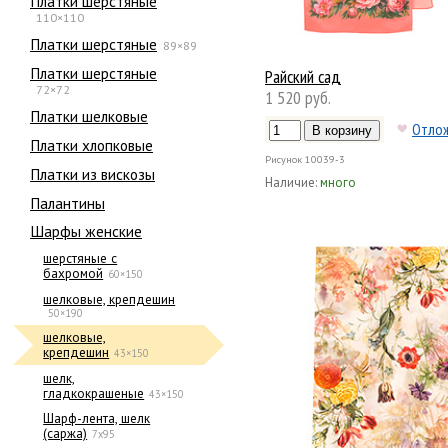
Платки шерстяные
110×110
Платки шерстяные
89×89
Платки шерстяные
Райский сад
72×72
1 520 руб.
Платки шелковые
Отло
Платки хлопковые
Рисунок
10039-3
Платки из вискозы
Наличие:
много
Палантины
Шарфы женские
шерстяные с
бахромой
60×150
шелковые, крепдешин
50×190
шелковые,
крепдешин
43×150
шелк,
гладкокрашеные
43×150
Шарф-лента, шелк
(саржа)
7x95