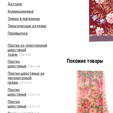
Детские
Коллекционные
Только в магазинах
Тематические изделия
Перевыпуск
Платки из уплотненной
шерстяной
ткани
148×148
Похожие товары
Платки
шерстяные
146×146
Платки шерстяные из
двухниточной
пряжи
135×135
Платки
шерстяные
125×125
Платки
шерстяные
115×115