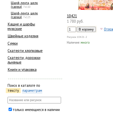
Шарф-лента, шелк
(саржа)
7х110
Шарф-лента, шелк
10421
(саржа)
7х125
1 780 руб.
Кашне и шарфы
мужские
Отло
Швейные изделия
Рисунок
10421-2
Наличие:
много
Сумки
Скатерти хлопковые
Скатерти, дорожки
льняные
Книги и упаковка
Поиск в каталоге по
тексту
параметрам
только имеющиеся в наличии