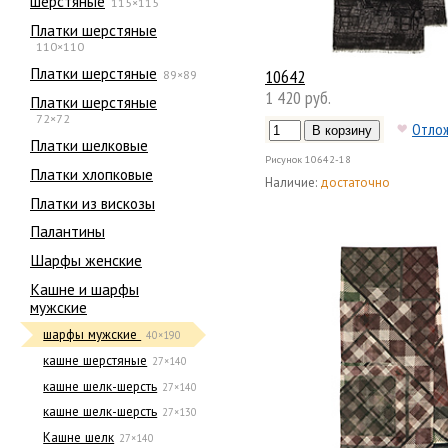
шерстяные
115×115
Платки шерстяные
110×110
Платки шерстяные
10642
89×89
1 420 руб.
Платки шерстяные
72×72
Отло
Платки шелковые
Рисунок
10642-18
Платки хлопковые
Наличие:
достаточно
Платки из вискозы
Палантины
Шарфы женские
Кашне и шарфы
мужские
шарфы мужские
40×190
кашне шерстяные
27×140
кашне шелк-шерсть
27×140
кашне шелк-шерсть
27×130
Кашне шелк
27×140