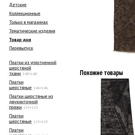
Детские
Коллекционные
Только в магазинах
Тематические изделия
Товар дня
Перевыпуск
Платки из уплотненной
шерстяной
Похожие товары
ткани
148×148
Платки
шерстяные
146×146
Платки шерстяные из
двухниточной
пряжи
135×135
Платки
шерстяные
125×125
Платки