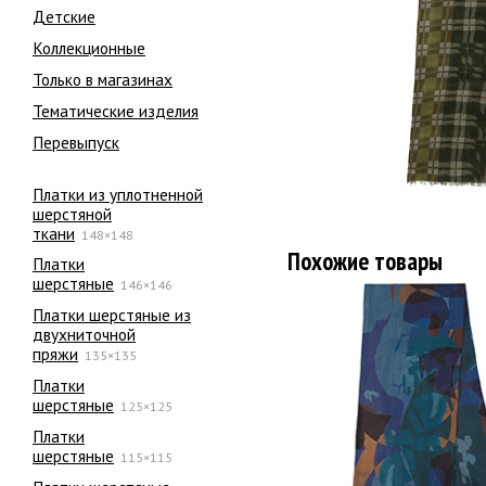
Детские
Коллекционные
Только в магазинах
Тематические изделия
Перевыпуск
Платки из уплотненной
шерстяной
ткани
148×148
Похожие товары
Платки
шерстяные
146×146
Платки шерстяные из
двухниточной
пряжи
135×135
Платки
шерстяные
125×125
Платки
шерстяные
115×115