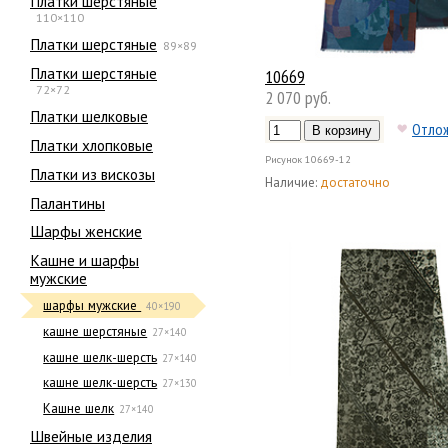
Платки шерстяные
110×110
Платки шерстяные
89×89
Платки шерстяные
10669
72×72
2 070 руб.
Платки шелковые
Отло
Платки хлопковые
Рисунок
10669-12
Платки из вискозы
Наличие:
достаточно
Палантины
Шарфы женские
Кашне и шарфы
мужские
шарфы мужские
40×190
кашне шерстяные
27×140
кашне шелк-шерсть
27×140
кашне шелк-шерсть
27×130
Кашне шелк
27×140
Швейные изделия