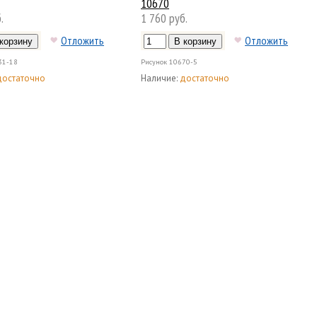
10670
.
1 760 руб.
Отложить
Отложить
31-18
Рисунок
10670-5
достаточно
Наличие:
достаточно