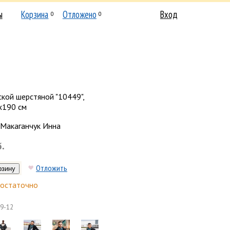
ы
Корзина
Отложено
Вход
0
0
кой шерстяной "10449",
х190 см
Макаганчук Инна
б.
Отложить
остаточно
9-12