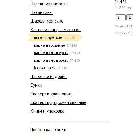
10431
Платки из вискозы
1 270 руб
Палантины
Шарфы женские
Рисунок
104
Кашне и шарфы мужские
Наличие:
шарфы мужские
40×190
кашне шерстяные
27×140
кашне шелк-шерсть
27×140
кашне шелк-шерсть
27×130
Кашне шелк
27×140
Швейные изделия
Сумки
Скатерти хлопковые
Скатерти, дорожки льняные
Книги и упаковка
Поиск в каталоге по