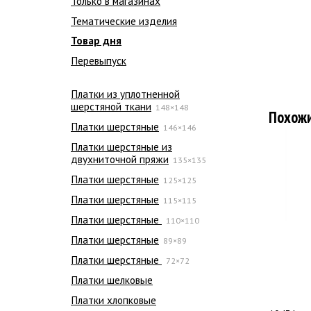
Только в магазинах
Тематические изделия
Товар дня
Перевыпуск
Платки из уплотненной
шерстяной ткани
148×148
Похож
Платки шерстяные
146×146
Платки шерстяные из
двухниточной пряжи
135×135
Платки шерстяные
125×125
Платки шерстяные
115×115
Платки шерстяные
110×110
Платки шерстяные
89×89
Платки шерстяные
72×72
Платки шелковые
Платки хлопковые