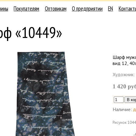
зины
Покупателям
Оптовикам
О предприятии
EN
Контакт
рф «10449»
Шарф мужс
вид 12, 40
Художник:
1 420 ру
Наличие:
д
Рисунок
1044