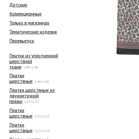
Детские
Коллекционные
Только в магазинах
Тематические изделия
Перевыпуск
Платки из уплотненной
шерстяной
ткани
148×148
Платки
шерстяные
146×146
Платки шерстяные из
двухниточной
пряжи
135×135
Платки
шерстяные
125×125
Платки
шерстяные
115×115