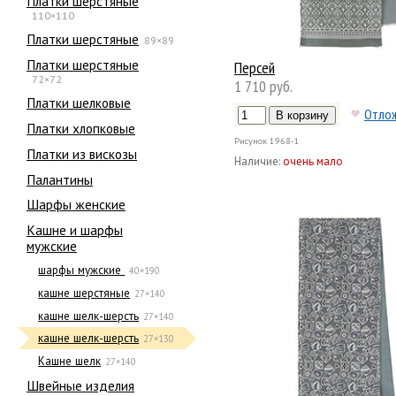
Платки шерстяные
110×110
Платки шерстяные
89×89
Платки шерстяные
Персей
72×72
1 710 руб.
Платки шелковые
Отло
Платки хлопковые
Рисунок
1968-1
Платки из вискозы
Наличие:
очень мало
Палантины
Шарфы женские
Кашне и шарфы
мужские
шарфы мужские
40×190
кашне шерстяные
27×140
кашне шелк-шерсть
27×140
кашне шелк-шерсть
27×130
Кашне шелк
27×140
Швейные изделия