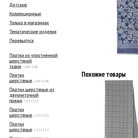
Детские
Коллекционные
Только в магазинах
Тематические изделия
Перевыпуск
Платки из уплотненной
шерстяной
ткани
148×148
Похожие товары
Платки
шерстяные
146×146
Платки шерстяные из
двухниточной
пряжи
135×135
Платки
шерстяные
125×125
Платки
шерстяные
115×115