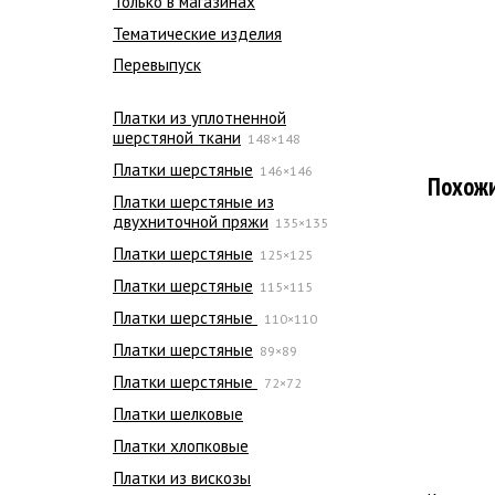
Только в магазинах
Тематические изделия
Перевыпуск
Платки из уплотненной
шерстяной ткани
148×148
Платки шерстяные
146×146
Похож
Платки шерстяные из
двухниточной пряжи
135×135
Платки шерстяные
125×125
Платки шерстяные
115×115
Платки шерстяные
110×110
Платки шерстяные
89×89
Платки шерстяные
72×72
Платки шелковые
Платки хлопковые
Платки из вискозы