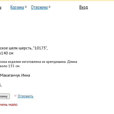
ы
Корзина
Отложено
Вход
0
0
кое шелк-шерсть, "10173",
х140 см
рона изделия изготовлена из крепдешина. Длина
коло 135 см.
Макаганчук Инна
б.
Отложить
чень мало