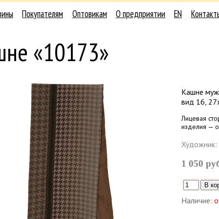
зины
Покупателям
Оптовикам
О предприятии
EN
Контакт
шне «10173»
Кашне мужс
вид 16, 27
Лицевая сто
изделия — о
Художник:
1 050 ру
Наличие:
о