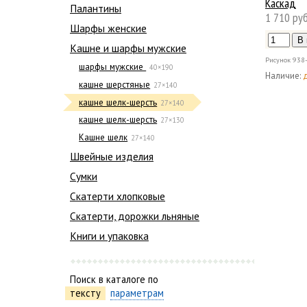
Каскад
Палантины
1 710 руб
Шарфы женские
Кашне и шарфы мужские
Рисунок
938
шарфы мужские
40×190
Наличие:
кашне шерстяные
27×140
кашне шелк-шерсть
27×140
кашне шелк-шерсть
27×130
Кашне шелк
27×140
Швейные изделия
Сумки
Скатерти хлопковые
Скатерти, дорожки льняные
Книги и упаковка
Поиск в каталоге по
тексту
параметрам