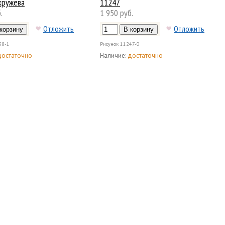
кружева
11247
.
1 950 руб.
Отложить
Отложить
38-1
Рисунок
11247-0
достаточно
Наличие:
достаточно