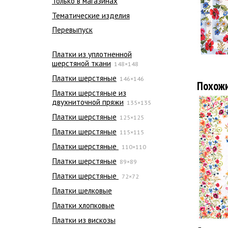
Только в магазинах
Тематические изделия
Перевыпуск
Платки из уплотненной
шерстяной ткани
148×148
Платки шерстяные
146×146
Похож
Платки шерстяные из
двухниточной пряжи
135×135
Платки шерстяные
125×125
Платки шерстяные
115×115
Платки шерстяные
110×110
Платки шерстяные
89×89
Платки шерстяные
72×72
Платки шелковые
Платки хлопковые
Платки из вискозы