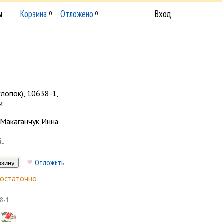
ы
Корзина
Отложено
Вход
0
0
хлопок), 10638-1,
м
Макаганчук Инна
б.
Отложить
остаточно
8-1