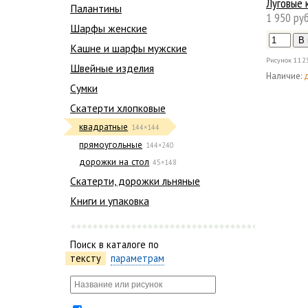
Луговые 
Палантины
1 950 руб
Шарфы женские
Кашне и шарфы мужские
Рисунок
112
Швейные изделия
Наличие:
Сумки
Скатерти хлопковые
квадратные
144×144
прямоугольные
144×240
дорожки на стол
45×148
Скатерти, дорожки льняные
Книги и упаковка
Поиск в каталоге по
тексту
параметрам