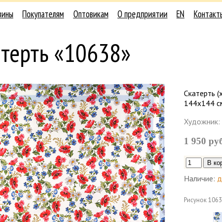
зины
Покупателям
Оптовикам
О предприятии
EN
Контакт
терть «10638»
Скатерть (
144х144 с
Художник:
1 950 ру
Наличие:
д
Рисунок
1063