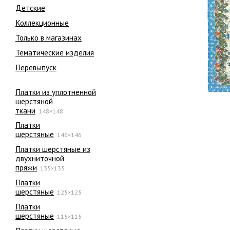
Детские
Коллекционные
Только в магазинах
Тематические изделия
Перевыпуск
Платки из уплотненной
шерстяной
ткани
148×148
Платки
шерстяные
146×146
Платки шерстяные из
двухниточной
пряжи
135×135
Платки
шерстяные
125×125
Платки
шерстяные
115×115