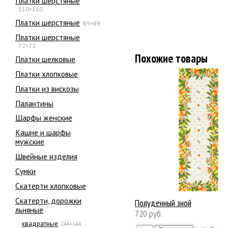
Платки шерстяные
110×110
Платки шерстяные
89×89
Платки шерстяные
72×72
Похожие товары
Платки шелковые
Платки хлопковые
Платки из вискозы
Палантины
Шарфы женские
Кашне и шарфы
мужские
Швейные изделия
Сумки
Скатерти хлопковые
Скатерти, дорожки
Полуденный зной
льняные
720 руб.
квадратные
144×144