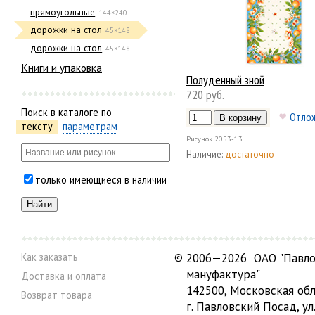
прямоугольные
144×240
дорожки на стол
45×148
дорожки на стол
45×148
Книги и упаковка
Полуденный зной
720 руб.
Поиск в каталоге по
Отло
тексту
параметрам
Рисунок
2053-13
Наличие:
достаточно
только имеющиеся в наличии
Как заказать
©
2006—2026 ОАО "Павло
мануфактура"
Доставка и оплата
142500, Московская обл
Возврат товара
г. Павловский Посад, ул.