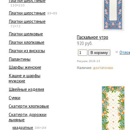
Платки шерстяные
110×110
Платки шерстяные
89×89
Платки шерстяные
72×72
Платки шелковые
Пасхальное утро
Платки хлопковые
920 руб.
Платки из вискозы
Отло
Палантины
Рисунок
2024-13
Шарфы женские
Наличие:
достаточно
Кашне и шарфы
мужские
Швейные изделия
Сумки
Скатерти хлопковые
Скатерти, дорожки
льняные
квадратные
144×144