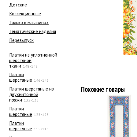
Детские
Коллекционные
Только в магазинах
Тематические изделия
Перевыпуск
Платки из уплотненной
шерстяной
ткани
148×148
Платки
шерстяные
146×146
Похожие товары
Платки шерстяные из
двухниточной
пряжи
135×135
Платки
шерстяные
125×125
Платки
шерстяные
115×115