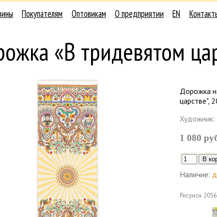
зины
Покупателям
Оптовикам
О предприятии
EN
Контакт
рожка «В тридевятом ца
Дорожка на
царстве", 
Художник:
1 080 ру
Наличие:
д
Рисунок
2056