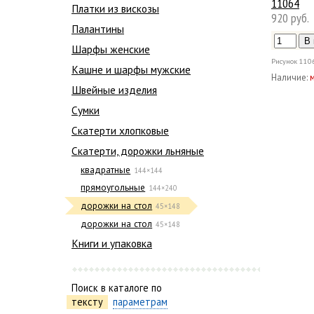
11064
Платки из вискозы
920 руб.
Палантины
Шарфы женские
Рисунок
110
Кашне и шарфы мужские
Наличие:
Швейные изделия
Сумки
Скатерти хлопковые
Скатерти, дорожки льняные
квадратные
144×144
прямоугольные
144×240
дорожки на стол
45×148
дорожки на стол
45×148
Книги и упаковка
Поиск в каталоге по
тексту
параметрам