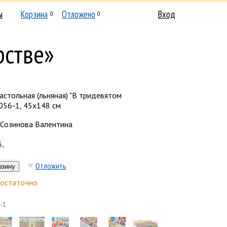
ы
Корзина
Отложено
Вход
0
0
рстве»
стольная (льняная) "В тридевятом
2056-1, 45х148 см
Созинова Валентина
б.
Отложить
остаточно
-1