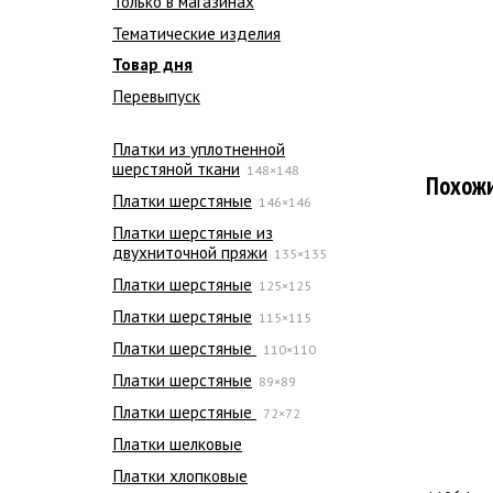
Только в магазинах
Тематические изделия
Товар дня
Перевыпуск
Платки из уплотненной
шерстяной ткани
148×148
Похож
Платки шерстяные
146×146
Платки шерстяные из
двухниточной пряжи
135×135
Платки шерстяные
125×125
Платки шерстяные
115×115
Платки шерстяные
110×110
Платки шерстяные
89×89
Платки шерстяные
72×72
Платки шелковые
Платки хлопковые