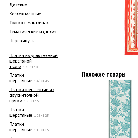
Детские
Коллекционные
Только в магазинах
Тематические изделия
Перевыпуск
Платки из уплотненной
шерстяной
ткани
148×148
Похожие товары
Платки
шерстяные
146×146
Платки шерстяные из
двухниточной
пряжи
135×135
Платки
шерстяные
125×125
Платки
шерстяные
115×115