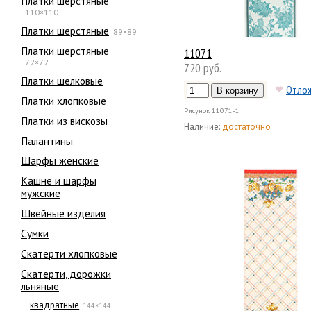
Платки шерстяные
110×110
Платки шерстяные
89×89
Платки шерстяные
11071
72×72
720 руб.
Платки шелковые
Отло
Платки хлопковые
Рисунок
11071-1
Платки из вискозы
Наличие:
достаточно
Палантины
Шарфы женские
Кашне и шарфы
мужские
Швейные изделия
Сумки
Скатерти хлопковые
Скатерти, дорожки
льняные
квадратные
144×144