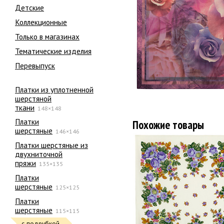
Детские
Коллекционные
Только в магазинах
Тематические изделия
Перевыпуск
Платки из уплотненной
шерстяной
ткани
148×148
Платки
Похожие товары
шерстяные
146×146
Платки шерстяные из
двухниточной
пряжи
135×135
Платки
шерстяные
125×125
Платки
шерстяные
115×115
с подрубкой