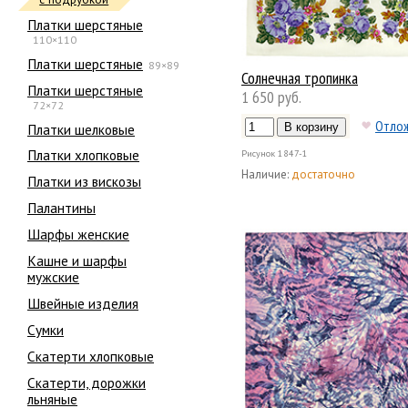
Платки шерстяные
110×110
Платки шерстяные
89×89
Солнечная тропинка
Платки шерстяные
1 650 руб.
72×72
Отло
Платки шелковые
Платки хлопковые
Рисунок
1847-1
Наличие:
достаточно
Платки из вискозы
Палантины
Шарфы женские
Кашне и шарфы
мужские
Швейные изделия
Сумки
Скатерти хлопковые
Скатерти, дорожки
льняные