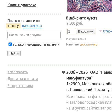
Книги и упаковка
В лабиринте чувств
Поиск в каталоге по
2 500 руб.
тексту
параметрам
Отло
Рисунок
11233-3
только имеющиеся в наличии
Наличие:
достаточно
Как заказать
©
2006—2026 ОАО "Павло
мануфактура"
Доставка и оплата
142500, Московская обл
Возврат товара
г. Павловский Посад, ул.
Все права на фотограф
«Павловопосадская пла
на других сайтах запре